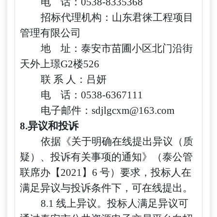
电
话：
0538-
8335368
招标代理机构：
山东君徕工程项目
管理有限公司
地
址：
泰安市苗圃小区北门沿街
天外上璟
G2楼5
26
联
系
人：
吕妍
电
话：
0538-6367111
电子邮件：
sdjlgcxm@163.com
8.异议和投诉
依据《关于明确在线提出异议（质
疑）、投诉有关事项的通知》（泰公管
联席办【
2021】6 号）要求，投标人在
满足异议与投诉条件下，可在线提出。
8.1 线上异议。投标人满足异议可